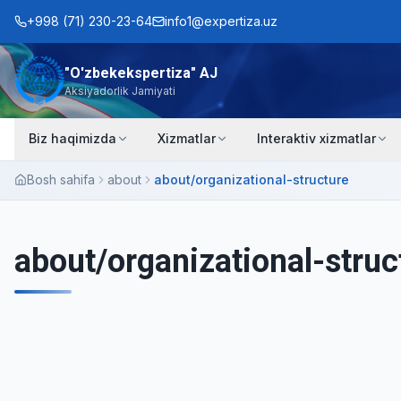
+998 (71) 230-23-64
info1@expertiza.uz
"O'zbekekspertiza" AJ
Aksiyadorlik Jamiyati
Biz haqimizda
Xizmatlar
Interaktiv xizmatlar
Bosh sahifa
about
about/organizational-structure
about/organizational-struc