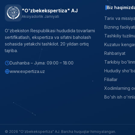
Biz haqimizd
"O'zbekekspertiza" AJ
Aksiyadorlik Jamiyati
Tarix va missiy
Bizning faoliyat
O'zbekiston Respublikasi hududida tovarlarni
Tashkiliy tuzilm
sertifikatlash, ekspertiza va sifatni baholash
sohasida yetakchi tashkilot. 20 yildan ortiq
Kuzatuv kenga
tajriba.
Rahbariyat
Tarkibiy bo'lin
Dushanba – Juma: 09:00 – 18:00
Hududiy sho'ba 
www.expertiza.uz
Filiallar
Xodimlarning o
Bo'sh ish o'rinla
© 2026 "O'zbekekspertiza" AJ. Barcha huquqlar himoyalangan.