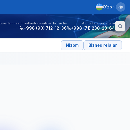
O'zb
tovarlarni sertifikatlash masalalari bo'yicha
Aloqa telefon raqami
+998 (90) 712-12-36
+998 (71) 230-23-64
Nizom
Biznes rejalar