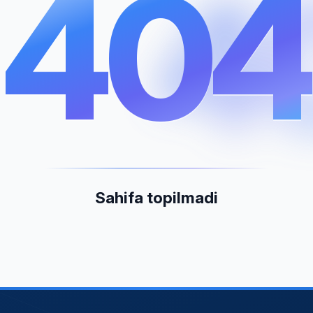
404
4
Sahifa topilmadi