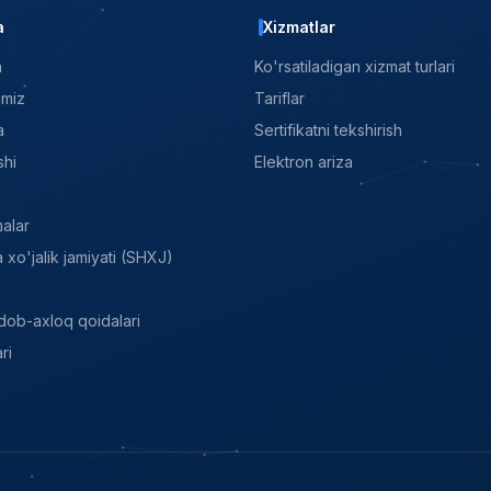
a
Xizmatlar
a
Ko'rsatiladigan xizmat turlari
imiz
Tariflar
a
Sertifikatni tekshirish
shi
Elektron ariza
malar
xo'jalik jamiyati (SHXJ)
dob-axloq qoidalari
ri