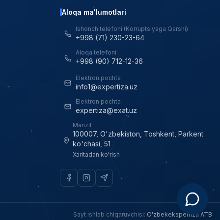
Aloqa ma'lumotlari
Ishonch telefoni (Korruptsiyaga Qarshi)
+998 (71) 230-23-64
Aloqa telefoni
+998 (90) 712-12-36
Elektron pochta
info1@expertiza.uz
Elektron pochta
expertiza@exat.uz
Manzil
100007, O'zbekiston, Toshkent, Parkent
ko'chasi, 51
Xaritadan ko'rish
Sayt ishlab chiqaruvchisi
:
O'zbekekspertiza ATB