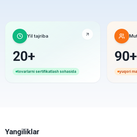
Yil tajriba
Mut
20+
90+
tovarlarni sertifikatlash sohasida
yuqori mal
Yangiliklar