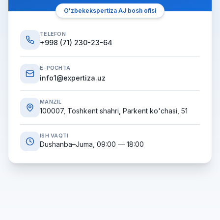
O'zbekekspertiza AJ bosh ofisi
TELEFON
+998 (71) 230-23-64
E-POCHTA
info1@expertiza.uz
MANZIL
100007, Toshkent shahri, Parkent ko'chasi, 51
ISH VAQTI
Dushanba–Juma, 09:00 — 18:00