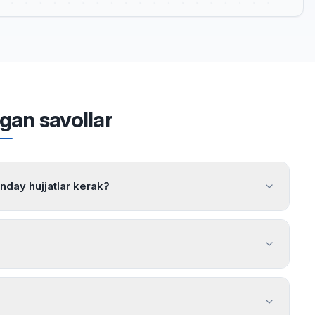
igan savollar
anday hujjatlar kerak?