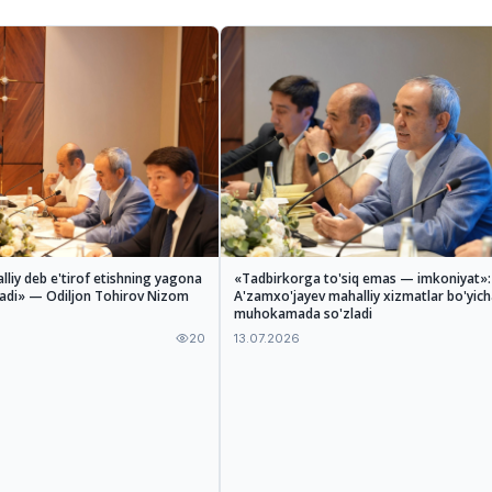
lliy deb e'tirof etishning yagona
«Tadbirkorga to'siq emas — imkoniyat»
ladi» — Odiljon Tohirov Nizom
A'zamxo'jayev mahalliy xizmatlar bo'yich
muhokamada so'zladi
20
13.07.2026