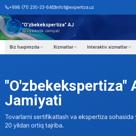
+998 (71) 230-23-64
info1@expertiza.uz
"O'zbekekspertiza" AJ
Aksiyadorlik Jamiyati
Biz haqimizda
Xizmatlar
Interaktiv xizmatlar
"O'zbekekspertiza" 
Jamiyati
Tovarlarni sertifikatlash va ekspertiza sohasida 
20 yildan ortiq tajriba.