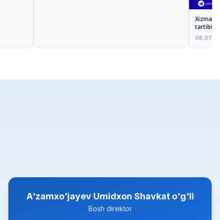
Xizmatlar
tartibi:
08.07.2
A'zamxo'jayev Umidxon Shavkat o'g'li
Bosh direktor