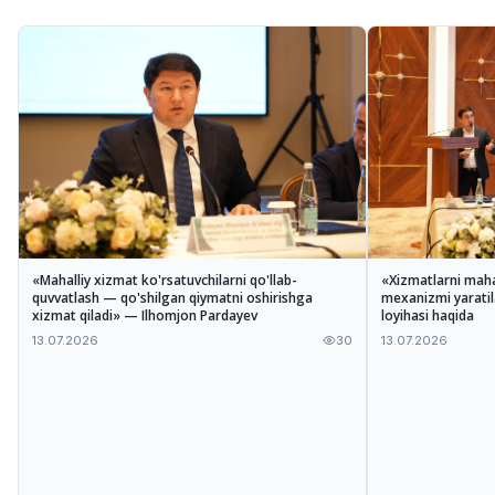
«Mahalliy xizmat ko'rsatuvchilarni qo'llab-
«Xizmatlarni maha
quvvatlash — qo'shilgan qiymatni oshirishga
mexanizmi yarati
xizmat qiladi» — Ilhomjon Pardayev
loyihasi haqida
13.07.2026
30
13.07.2026