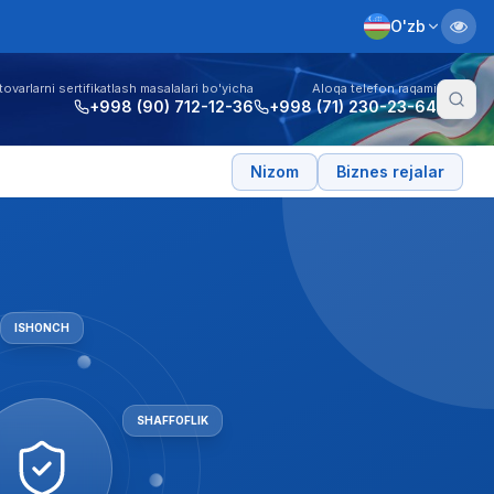
O'zb
tovarlarni sertifikatlash masalalari bo'yicha
Aloqa telefon raqami
+998 (90) 712-12-36
+998 (71) 230-23-64
Nizom
Biznes rejalar
ISHONCH
XOLISLIK