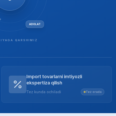
ADOLAT
IYAGA QARSHIMIZ
Import tovarlarni imtiyozli
ekspertiza qilish
Tez kunda ochiladi
Tez orada