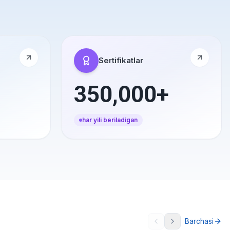
Sertifikatlar
350,000+
har yili beriladigan
Barchasi