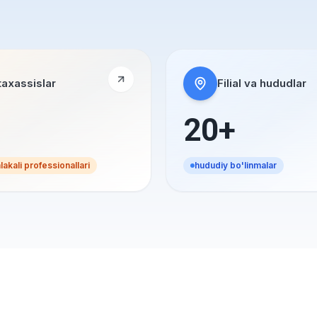
axassislar
Filial va hududlar
20+
akali professionallari
hududiy bo'linmalar